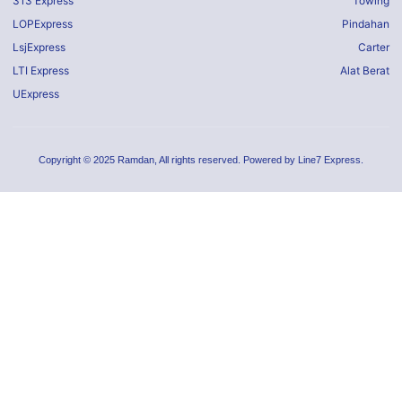
313 Express
Towing
LOPExpress
Pindahan
LsjExpress
Carter
LTI Express
Alat Berat
UExpress
Copyright © 2025 Ramdan, All rights reserved. Powered by Line7 Express.