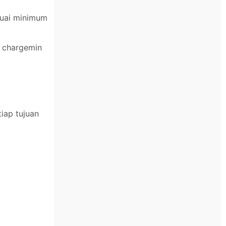
suai minimum
n chargemin
iap tujuan