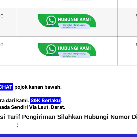
KG
KG
CHAT
pojok kanan bawah.
a dari kami.
S&K Berlaku
.
 Sendiri Via Laut, Darat.
asi Tarif Pengiriman Silahkan Hubungi Nomor D
: