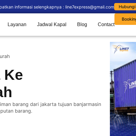
Hubungi
patkan informasi selengkapnya : line7express@gmail.com
Bookin
Layanan
Jadwal Kapal
Blog
Contact
urah
a Ke
ah
iman barang dari jakarta tujuan banjarmasin
putan barang.