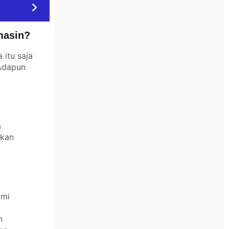
masin?
itu saja
 Adapun
a
akan
ami
n