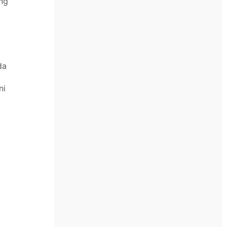
ng
da
ni