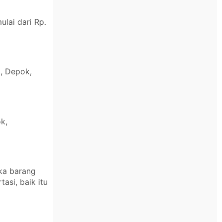
lai dari Rp.
a, Depok,
k,
ika barang
asi, baik itu