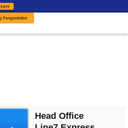
 kami
g Pengambilan
Head Office
Line7 Express