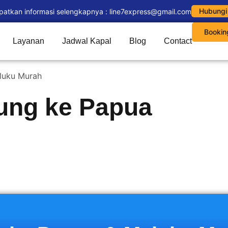
Hubungi
patkan informasi selengkapnya : line7express@gmail.com
Bookin
Layanan
Jadwal Kapal
Blog
Contact
luku Murah
ung ke Papua