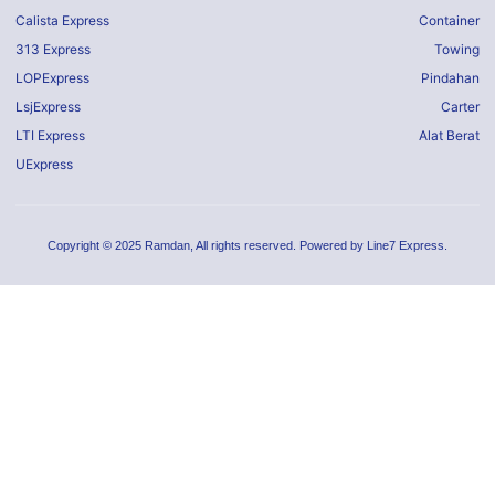
Calista Express
Container
313 Express
Towing
LOPExpress
Pindahan
LsjExpress
Carter
LTI Express
Alat Berat
UExpress
Copyright © 2025 Ramdan, All rights reserved. Powered by Line7 Express.