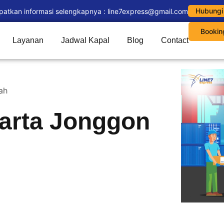
Hubungi
patkan informasi selengkapnya : line7express@gmail.com
Bookin
Layanan
Jadwal Kapal
Blog
Contact
ah
arta Jonggon