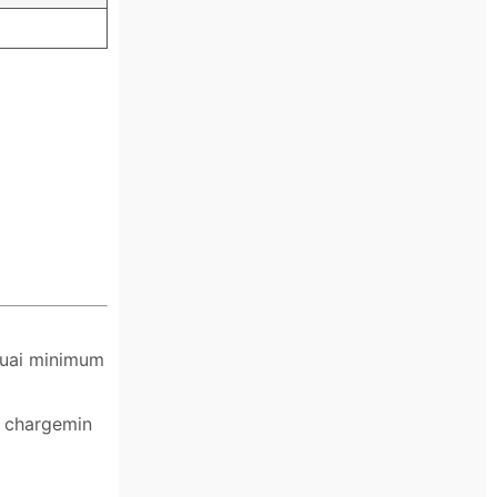
suai minimum
n chargemin