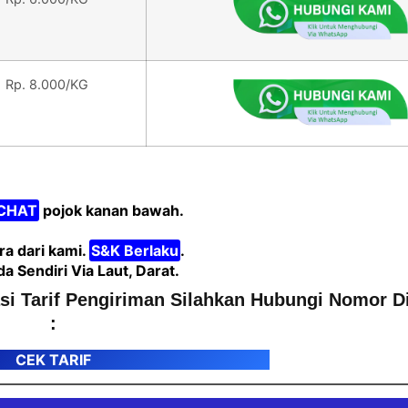
Rp. 8.000/KG
CHAT
pojok kanan bawah.
a dari kami.
S&K Berlaku
.
Sendiri Via Laut, Darat.
asi Tarif Pengiriman Silahkan Hubungi Nomor D
:
CEK TARIF