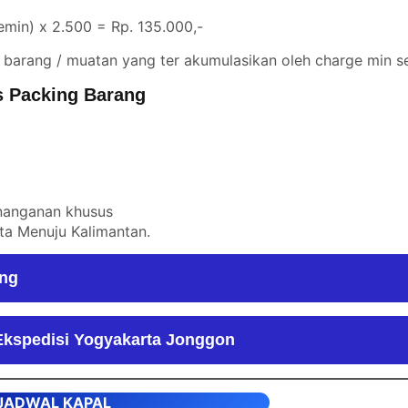
min) x 2.500 = Rp. 135.000,-
 barang / muatan yang ter akumulasikan oleh charge min se
s Packing Barang
enanganan khusus
rta Menuju Kalimantan
.
ang
Ekspedisi Yogyakarta Jonggon
JADWAL KAPAL