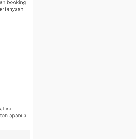
kan booking
pertanyaan
l ini
toh apabila