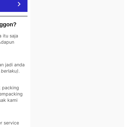
nggon?
itu saja
 Adapun
an jadi anda
 berlaku)
.
k packing
 mempacking
sak kami
r service