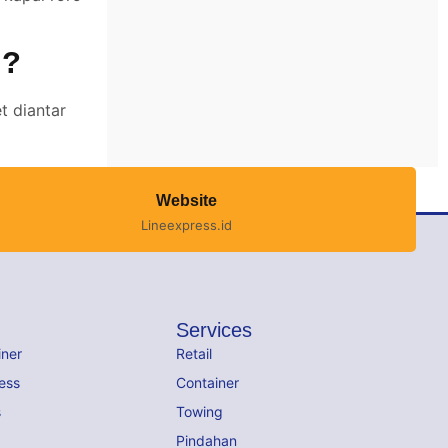
 ?
t diantar
Website
Lineexpress.id
Services
iner
Retail
ess
Container
s
Towing
Pindahan