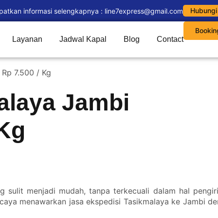
Hubungi
patkan informasi selengkapnya : line7express@gmail.com
Bookin
Layanan
Jadwal Kapal
Blog
Contact
 Rp 7.500 / Kg
alaya Jambi
 Kg
 sulit menjadi mudah, tanpa terkecuali dalam hal pengir
rcaya menawarkan jasa ekspedisi Tasikmalaya ke Jambi den