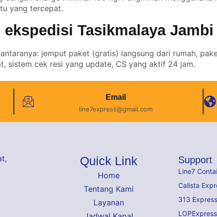
atu yang tercepat.
 ekspedisi Tasikmalaya Jambi
antaranya: jemput paket (gratis) langsung dari rumah, pake
, sistem cek resi yang update, CS yang aktif 24 jam.
Email
line7express@gmail.com
t,
Quick Link
Support
Line7 Conta
Home
Calista Expr
Tentang Kami
313 Expres
Layanan
LOPExpress
Jadwal Kapal