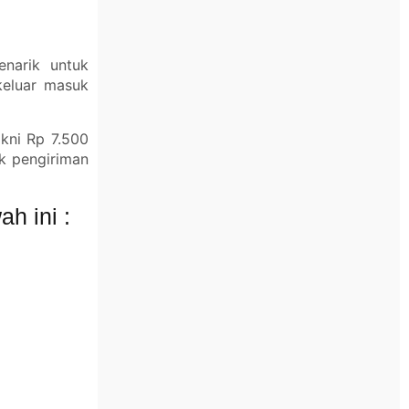
enarik untuk
keluar masuk
akni Rp 7.500
k pengiriman
h ini :