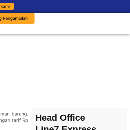
 kami
g Pengambilan
iman barang.
Head Office
gan tarif Rp
Line7 Express