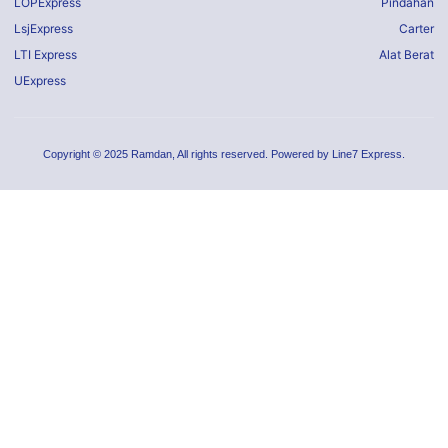
LOPExpress
Pindahan
LsjExpress
Carter
LTI Express
Alat Berat
UExpress
Copyright © 2025 Ramdan, All rights reserved. Powered by Line7 Express.