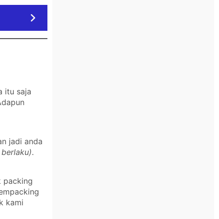
itu saja
 Adapun
an jadi anda
 berlaku)
.
k packing
 mempacking
k kami