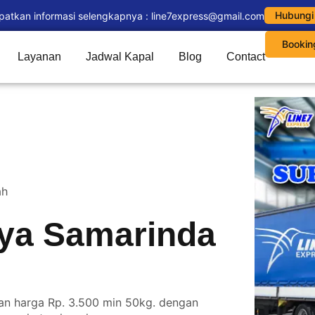
Hubungi
patkan informasi selengkapnya : line7express@gmail.com
Bookin
Layanan
Jadwal Kapal
Blog
Contact
ah
aya Samarinda
an harga Rp. 3.500 min 50kg. dengan