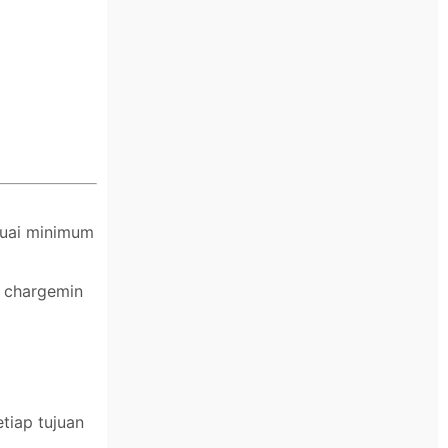
suai minimum
n chargemin
tiap tujuan