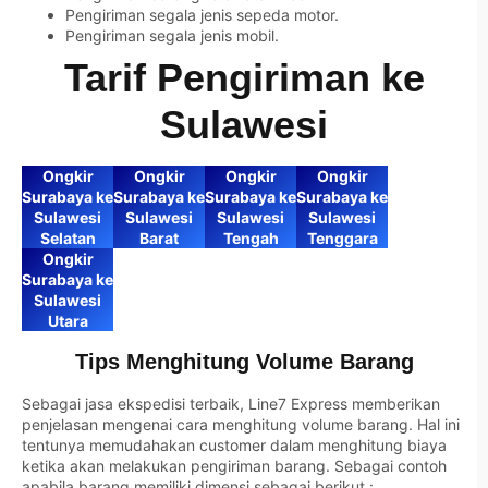
Pengiriman segala jenis sepeda motor.
Pengiriman segala jenis mobil.
Tarif Pengiriman ke
Sulawesi
Ongkir
Ongkir
Ongkir
Ongkir
Surabaya ke
Surabaya ke
Surabaya ke
Surabaya ke
Sulawesi
Sulawesi
Sulawesi
Sulawesi
Selatan
Barat
Tengah
Tenggara
Ongkir
Surabaya ke
Sulawesi
Utara
Tips Menghitung Volume Barang
Sebagai jasa ekspedisi terbaik, Line7 Express memberikan
penjelasan mengenai cara menghitung volume barang. Hal ini
tentunya memudahakan customer dalam menghitung biaya
ketika akan melakukan pengiriman barang. Sebagai contoh
apabila barang memiliki dimensi sebagai berikut :