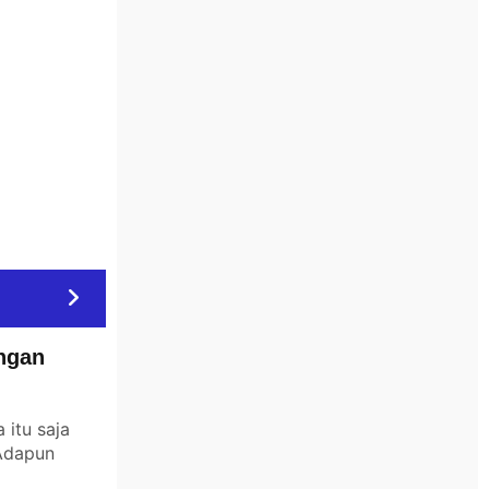
ngan
itu saja
 Adapun