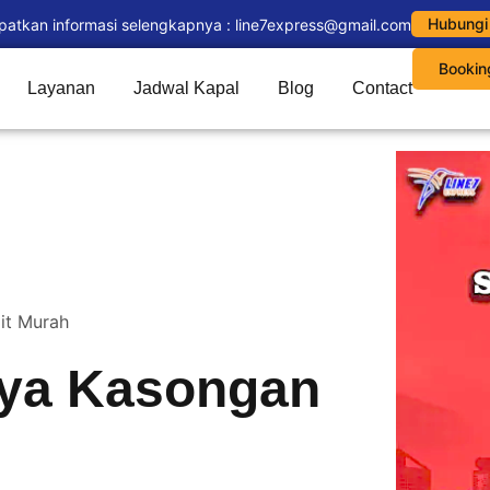
Hubungi
patkan informasi selengkapnya : line7express@gmail.com
Bookin
Layanan
Jadwal Kapal
Blog
Contact
it Murah
aya Kasongan