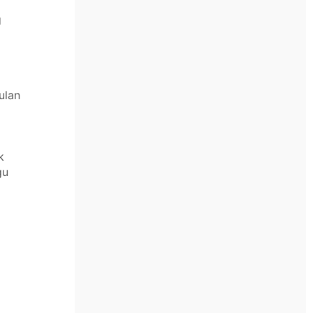
g
ulan
,
k
gu