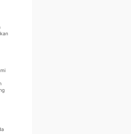
a
akan
ami
n
ng
da