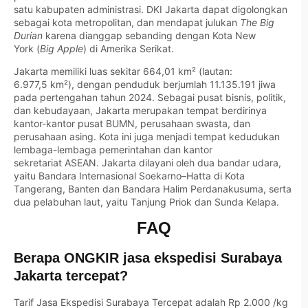
satu kabupaten administrasi. DKI Jakarta dapat digolongkan
sebagai kota metropolitan, dan mendapat julukan
The Big
Durian
karena dianggap sebanding dengan Kota New
York (
Big Apple
) di Amerika Serikat.
Jakarta memiliki luas sekitar 664,01 km² (lautan:
6.977,5 km²), dengan penduduk berjumlah 11.135.191 jiwa
pada pertengahan tahun 2024. Sebagai pusat bisnis, politik,
dan kebudayaan, Jakarta merupakan tempat berdirinya
kantor-kantor pusat BUMN, perusahaan swasta, dan
perusahaan asing. Kota ini juga menjadi tempat kedudukan
lembaga-lembaga pemerintahan dan kantor
sekretariat ASEAN. Jakarta dilayani oleh dua bandar udara,
yaitu Bandara Internasional Soekarno–Hatta di Kota
Tangerang, Banten dan Bandara Halim Perdanakusuma, serta
dua pelabuhan laut, yaitu Tanjung Priok dan Sunda Kelapa.
FAQ
Berapa ONGKIR jasa ekspedisi Surabaya
Jakarta tercepat?
Tarif Jasa Ekspedisi Surabaya Tercepat adalah Rp 2.000 /kg