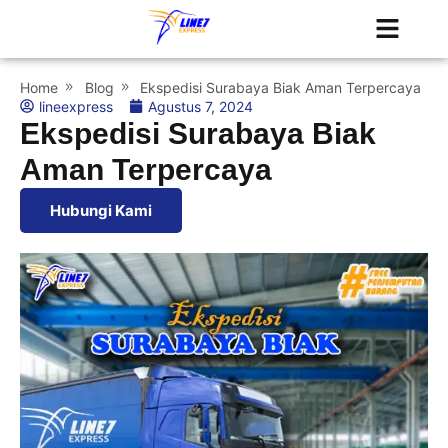
Tentang Kami
Jadwal Kapal
Home
Blog
Ekspedisi Surabaya Biak Aman Terpercaya
lineexpress
Agustus 7, 2024
Ekspedisi Surabaya Biak
Aman Terpercaya
Hubungi Kami