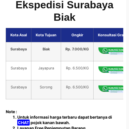
Ekspedisi Surabaya
Biak
Kota Asal
Kota Tujuan
Ongkir
Konsultasi Gratis
Surabaya
Biak
Rp. 7.000/KG
Surabaya
Jayapura
Rp. 6.500/KG
Surabaya
Sorong
Rp. 6.500/KG
Note :
Untuk informasi harga terbaru dapat bertanya di
CHAT
pojok kanan bawah.
Layanan Free Penjemputan Barang.