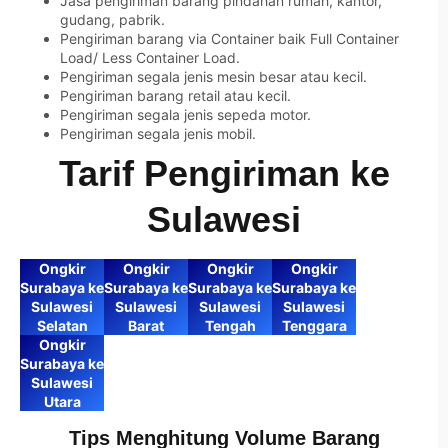
Jasa pengiriman barang pindahan rumah, kantor,
gudang, pabrik.
Pengiriman barang via Container baik Full Container
Load/ Less Container Load.
Pengiriman segala jenis mesin besar atau kecil.
Pengiriman barang retail atau kecil.
Pengiriman segala jenis sepeda motor.
Pengiriman segala jenis mobil.
Tarif Pengiriman ke
Sulawesi
Ongkir
Ongkir
Ongkir
Ongkir
Surabaya ke
Surabaya ke
Surabaya ke
Surabaya ke
Sulawesi
Sulawesi
Sulawesi
Sulawesi
Selatan
Barat
Tengah
Tenggara
Ongkir
Surabaya ke
Sulawesi
Utara
Tips Menghitung Volume Barang