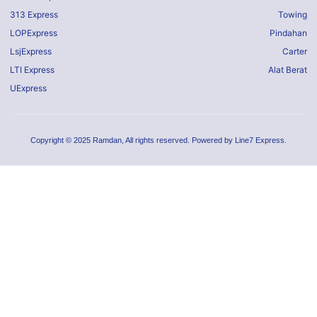
313 Express
Towing
LOPExpress
Pindahan
LsjExpress
Carter
LTI Express
Alat Berat
UExpress
Copyright © 2025 Ramdan, All rights reserved. Powered by Line7 Express.