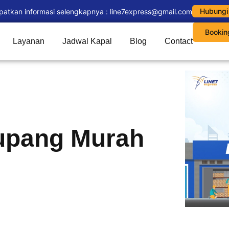
Hubungi
patkan informasi selengkapnya : line7express@gmail.com
Bookin
Layanan
Jadwal Kapal
Blog
Contact
Kupang Murah