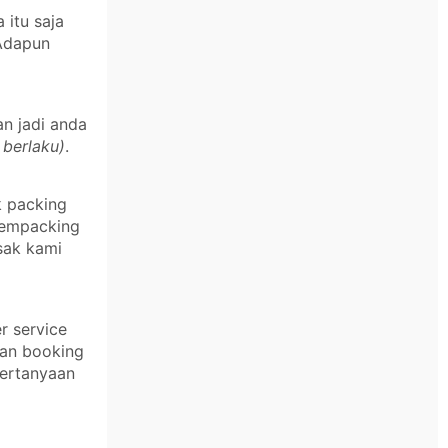
itu saja
 Adapun
an jadi anda
 berlaku)
.
k packing
 mempacking
sak kami
r service
kan booking
pertanyaan