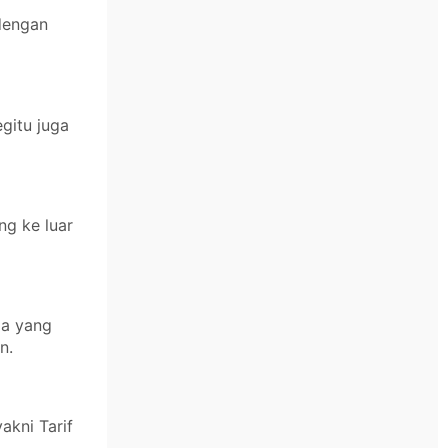
 dengan
gitu juga
ng ke luar
ga yang
n.
akni Tarif