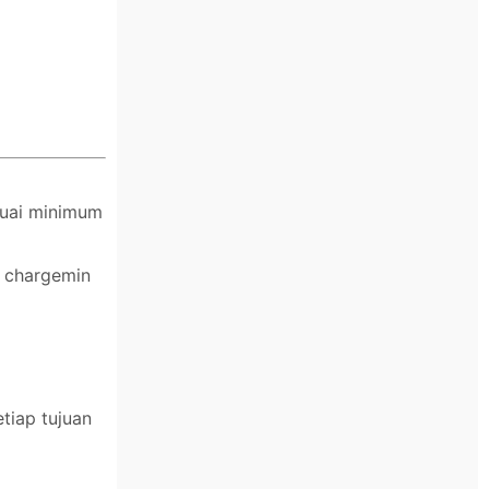
suai minimum
n chargemin
tiap tujuan