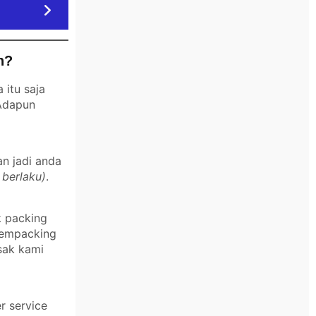
n?
itu saja
 Adapun
an jadi anda
 berlaku)
.
k packing
 mempacking
sak kami
r service