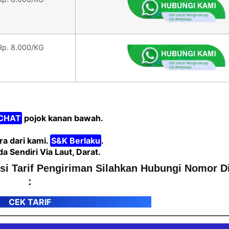
Rp. 8.000/KG
CHAT
pojok kanan bawah.
a dari kami.
S&K Berlaku
.
Sendiri Via Laut, Darat.
asi Tarif Pengiriman Silahkan Hubungi Nomor D
:
CEK TARIF