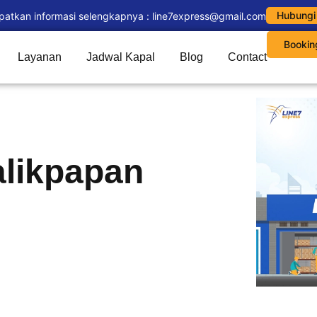
Hubungi
patkan informasi selengkapnya : line7express@gmail.com
Bookin
Layanan
Jadwal Kapal
Blog
Contact
alikpapan