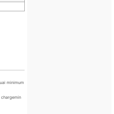
suai minimum
n chargemin