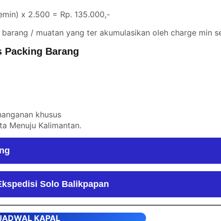
min) x 2.500 = Rp. 135.000,-
 barang / muatan yang ter akumulasikan oleh charge min se
s Packing Barang
enanganan khusus
rta Menuju Kalimantan
.
ang
kspedisi Solo Balikpapan
JADWAL KAPAL