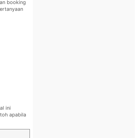
kan booking
pertanyaan
l ini
toh apabila