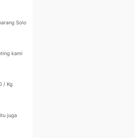
barang Solo
eting kami
0 / Kg
tu juga