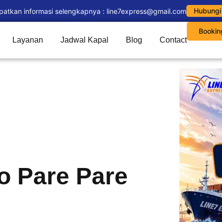
Hubungi
patkan informasi selengkapnya : line7express@gmail.com
Bookin
Layanan
Jadwal Kapal
Blog
Contact
o Pare Pare