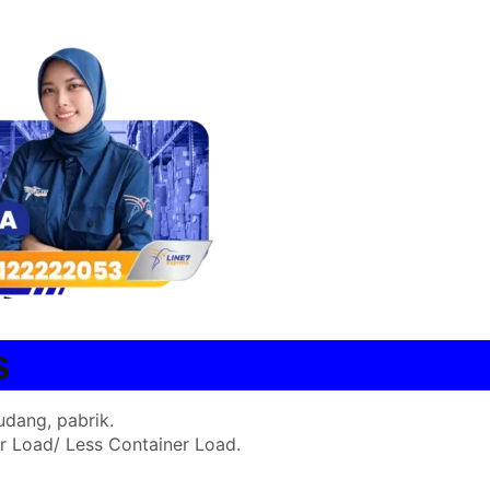
s
udang, pabrik.
er Load/ Less Container Load.