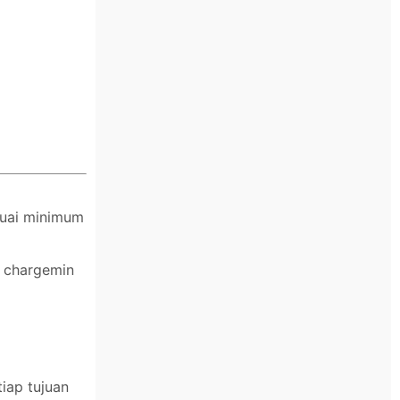
suai minimum
n chargemin
iap tujuan