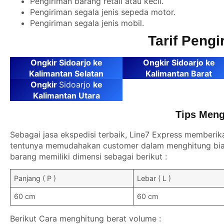
Pengiriman barang retail atau kecil.
Pengiriman segala jenis sepeda motor.
Pengiriman segala jenis mobil.
Tarif Peng
Ongkir Sidoarjo ke
Ongkir Sidoarjo ke
Kalimantan Selatan
Kalimantan Barat
Ongkir
Sidoarjo
ke
Kalimantan Utara
Tips Meng
Sebagai jasa ekspedisi terbaik, Line7 Express memberik
tentunya memudahakan customer dalam menghitung biay
barang memiliki dimensi sebagai berikut :
Panjang ( P )
Lebar ( L )
60 cm
60 cm
Berikut Cara menghitung berat volume :