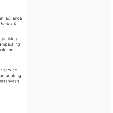
an jadi anda
 berlaku)
.
k packing
 mempacking
sak kami
r service
kan booking
pertanyaan