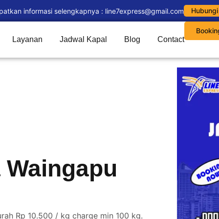
Hubungi
patkan informasi selengkapnya : line7express@gmail.com
Bookin
Layanan
Jadwal Kapal
Blog
Contact
a Waingapu
rah Rp 10.500 / kg charge min 100 kg.