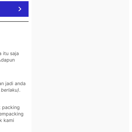
itu saja
 Adapun
an jadi anda
 berlaku)
.
k packing
 mempacking
k kami