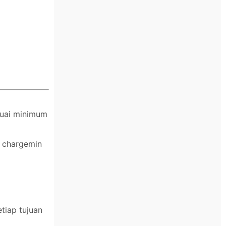
suai minimum
n chargemin
tiap tujuan