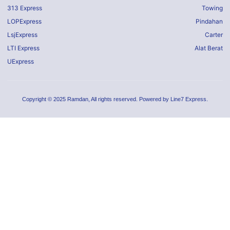
313 Express
Towing
LOPExpress
Pindahan
LsjExpress
Carter
LTI Express
Alat Berat
UExpress
Copyright © 2025 Ramdan, All rights reserved. Powered by Line7 Express.