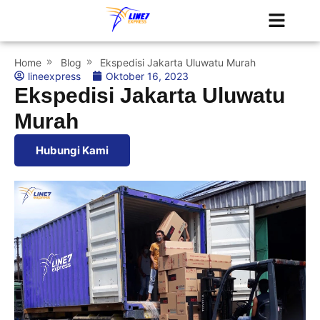
Tentang Kami
Jadwal Kapal
Home
Blog
Ekspedisi Jakarta Uluwatu Murah
lineexpress
Oktober 16, 2023
Ekspedisi Jakarta Uluwatu
Murah
Hubungi Kami