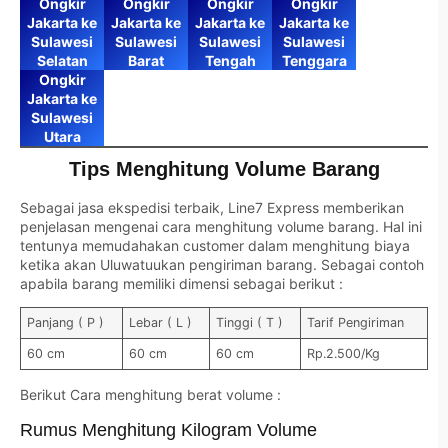
Ongkir
Ongkir
Ongkir
Ongkir
Jakarta ke
Jakarta ke
Jakarta ke
Jakarta ke
Sulawesi
Sulawesi
Sulawesi
Sulawesi
Selatan
Barat
Tengah
Tenggara
Ongkir
Jakarta ke
Sulawesi
Utara
Tips Menghitung Volume Barang
Sebagai jasa ekspedisi terbaik, Line7 Express memberikan
penjelasan mengenai cara menghitung volume barang. Hal ini
tentunya memudahakan customer dalam menghitung biaya
ketika akan Uluwatuukan pengiriman barang. Sebagai contoh
apabila barang memiliki dimensi sebagai berikut :
Panjang ( P )
Lebar ( L )
Tinggi ( T )
Tarif Pengiriman
60 cm
60 cm
60 cm
Rp.2.500/Kg
Berikut Cara menghitung berat volume :
Rumus Menghitung Kilogram Volume