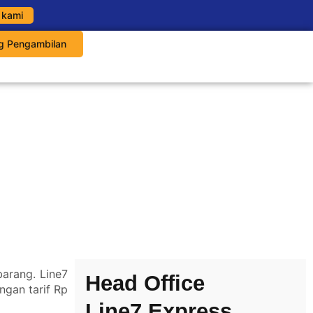
 kami
g Pengambilan
 barang.
Line7
Head Office
ngan tarif Rp
Line7 Express