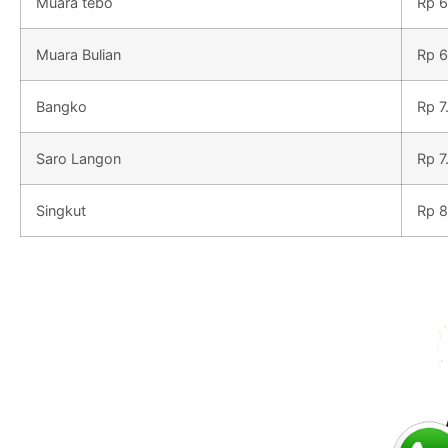
Muara tebo
Rp 6
Muara Bulian
Rp 6
Bangko
Rp 7
Saro Langon
Rp 7
Singkut
Rp 8