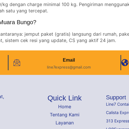
00/kg dengan charge minimal 100 kg. Pengiriman mengguna
ah satu yang tercepat.
a Muara Bungo?
antaranya: jemput paket (gratis) langsung dari rumah, pake
, sistem cek resi yang update, CS yang aktif 24 jam.
Email
line7express@gmail.com
t,
Quick Link
Support
Line7 Conta
Home
Calista Expr
Tentang Kami
313 Expres
Layanan