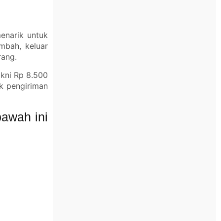
enarik untuk
mbah, keluar
rang.
akni Rp 8.500
k pengiriman
awah ini