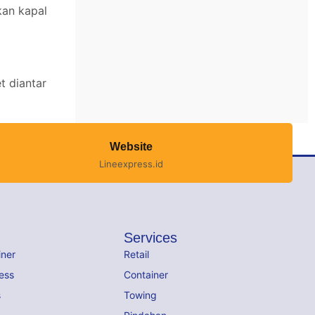
kan kapal
t diantar
Website
Lineexpress.id
Services
iner
Retail
ess
Container
s
Towing