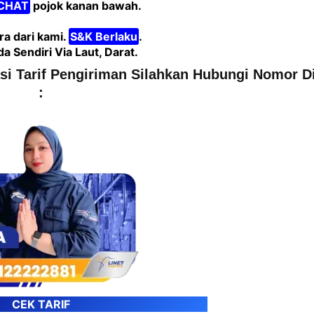
CHAT
pojok kanan bawah.
a dari kami.
S&K Berlaku
.
Sendiri Via Laut, Darat.
asi Tarif Pengiriman Silahkan Hubungi Nomor D
:
CEK TARIF