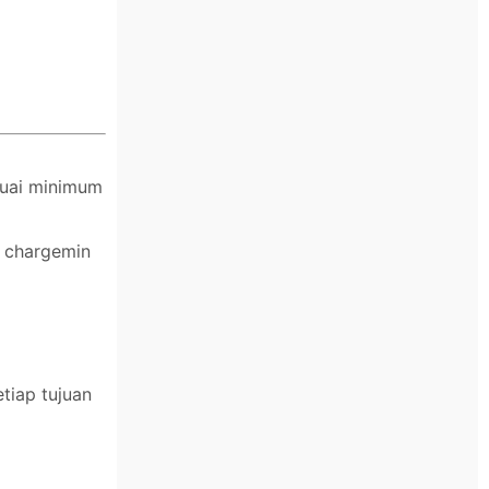
suai minimum
n chargemin
tiap tujuan