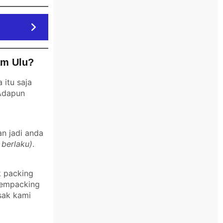
am Ulu?
itu saja
 Adapun
an jadi anda
 berlaku)
.
k packing
 mempacking
sak kami