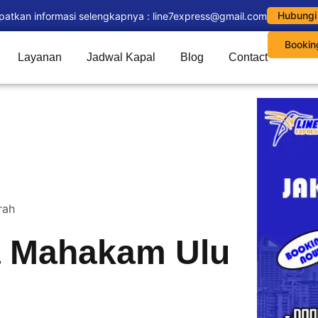
Hubungi
patkan informasi selengkapnya : line7express@gmail.com
Bookin
Layanan
Jadwal Kapal
Blog
Contact
rah
a Mahakam Ulu