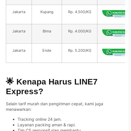
Jakarta
Kupang
Rp. 4.500/KG
Jakarta
Bima
Rp. 4.000/KG
Jakarta
Ende
Rp. 5.200/KG
🌟 Kenapa Harus LINE7
Express?
Selain tarif murah dan pengiriman cepat, kami juga
menawarkan:
Tracking online 24 jam.
Layanan packing aman & rapi.
Tim CS responsif siap membantu.