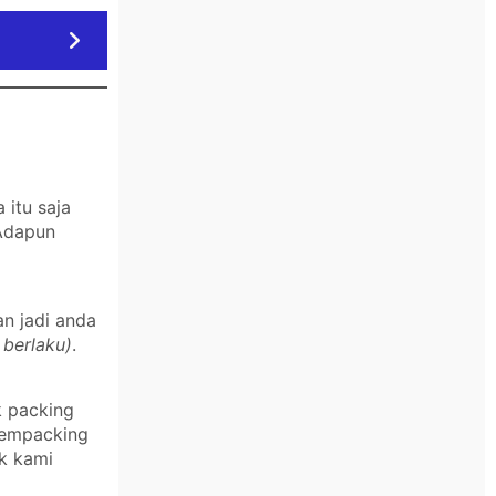
itu saja
 Adapun
an jadi anda
 berlaku)
.
k packing
 mempacking
k kami