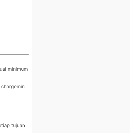
suai minimum
n chargemin
tiap tujuan