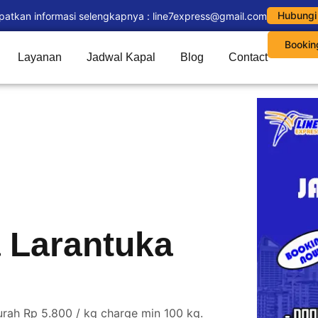
Hubungi
patkan informasi selengkapnya : line7express@gmail.com
Bookin
Layanan
Jadwal Kapal
Blog
Contact
a Larantuka
rah Rp 5.800 / kg charge min 100 kg.