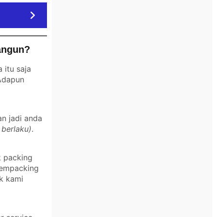
angun?
itu saja
 Adapun
an jadi anda
 berlaku)
.
k packing
 mempacking
k kami