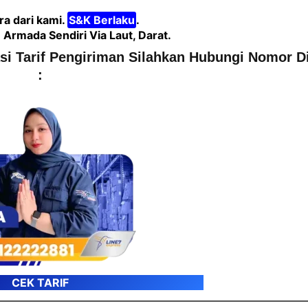
a dari kami.
S&K Berlaku
.
rmada Sendiri Via Laut, Darat.
asi Tarif Pengiriman Silahkan Hubungi Nomor D
:
CEK TARIF