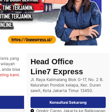
isnis yang
Head Office
 wilayah
, anda bisa
Line7 Express
ting kami.
Jl. Raya Kalimalang Blok G-17, No. 2 B.
Kelurahan Pondok kelapa, Kec. Duren
sawit, Kota Jakarta Timur 13450.
Konsultasi Sekarang
Ongkir Cargo Jakarta ke Balikpapan