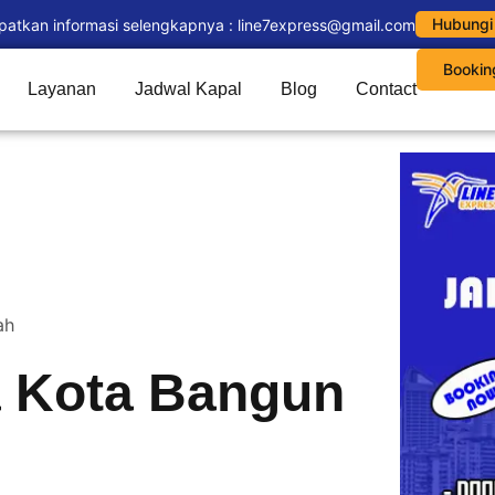
Hubungi
patkan informasi selengkapnya : line7express@gmail.com
Bookin
Layanan
Jadwal Kapal
Blog
Contact
ah
a Kota Bangun