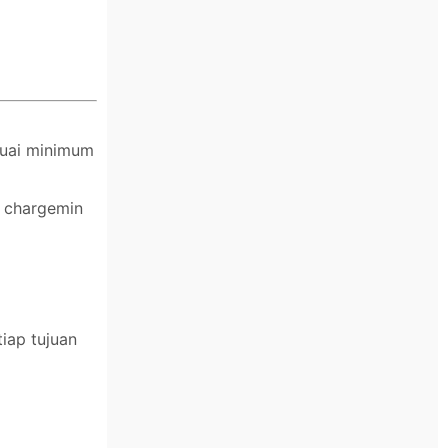
suai minimum
n chargemin
iap tujuan