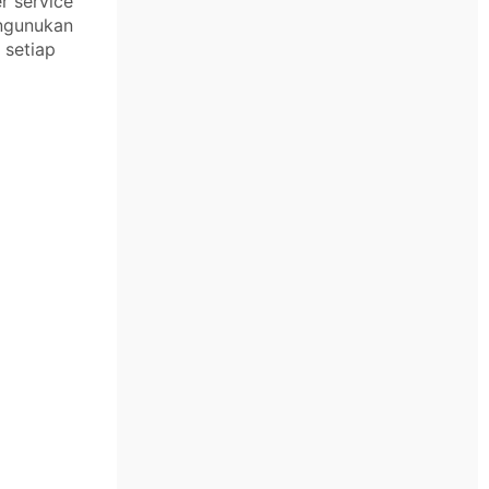
r service
angunukan
 setiap