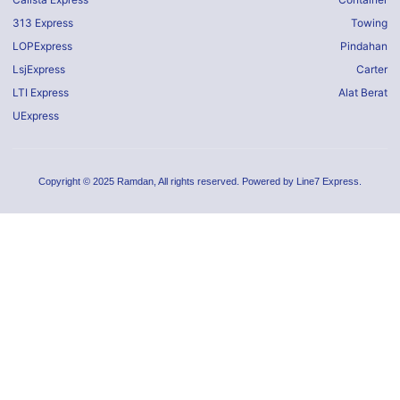
313 Express
Towing
LOPExpress
Pindahan
LsjExpress
Carter
LTI Express
Alat Berat
UExpress
Copyright © 2025 Ramdan, All rights reserved. Powered by Line7 Express.