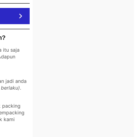
n?
itu saja
 Adapun
an jadi anda
 berlaku)
.
k packing
 mempacking
k kami