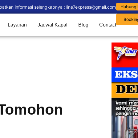
Hubungi
patkan informasi selengkapnya : line7express@gmail.com
Bookin
Layanan
Jadwal Kapal
Blog
Contact
 Tomohon