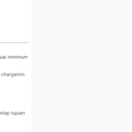
suai minimum
n chargemin
tiap tujuan