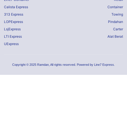
Calista Express
Container
313 Express
Towing
LOPExpress
Pindahan
LsjExpress
Carter
LTI Express
Alat Berat
UExpress
Copyright © 2025 Ramdan, All rights reserved. Powered by Line7 Express.