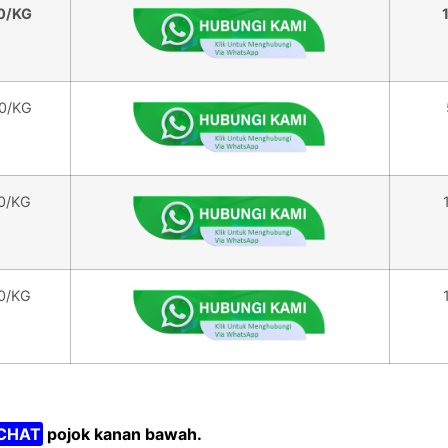
00/KG
00/KG
00/KG
00/KG
CHAT
pojok kanan bawah.