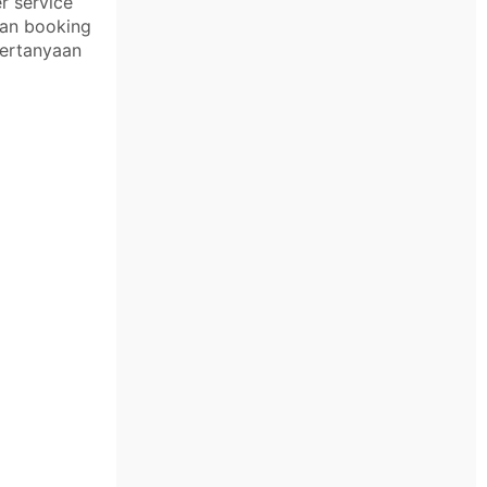
r service
kan booking
pertanyaan