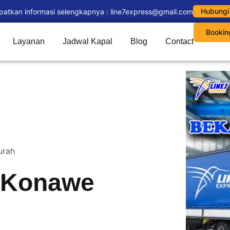
Hubungi
patkan informasi selengkapnya : line7express@gmail.com
Bookin
Layanan
Jadwal Kapal
Blog
Contact
urah
i Konawe