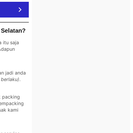
 Selatan?
itu saja
 Adapun
an jadi anda
 berlaku)
.
k packing
 mempacking
sak kami