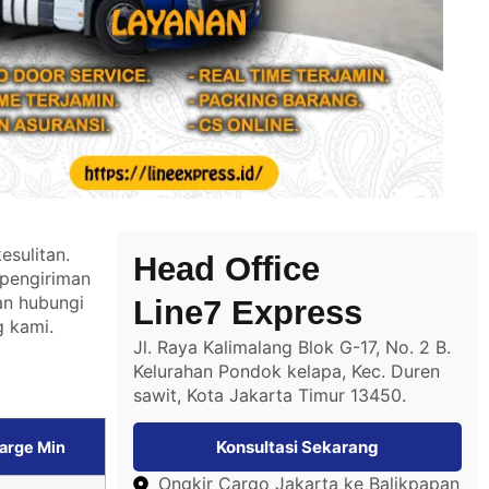
esulitan.
Head Office
 pengiriman
an hubungi
Line7 Express
 kami.
Jl. Raya Kalimalang Blok G-17, No. 2 B.
Kelurahan Pondok kelapa, Kec. Duren
sawit, Kota Jakarta Timur 13450.
Konsultasi Sekarang
arge Min
Ongkir Cargo Jakarta ke Balikpapan