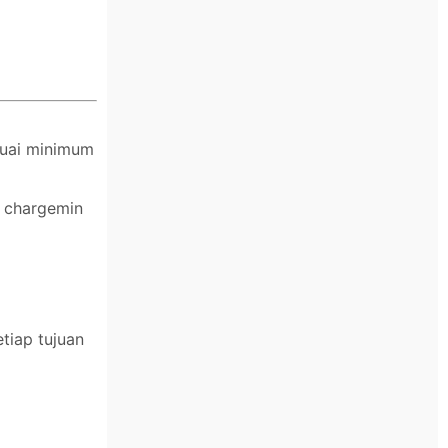
suai minimum
n chargemin
tiap tujuan