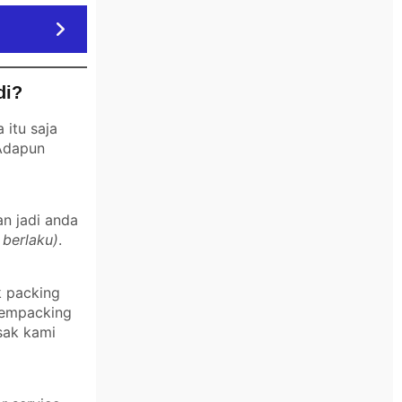
di?
itu saja
 Adapun
an jadi anda
 berlaku)
.
k packing
 mempacking
sak kami