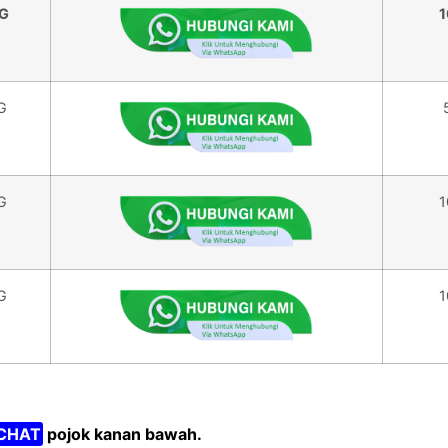
KG
1
G
G
1
G
1
CHAT
pojok kanan bawah.