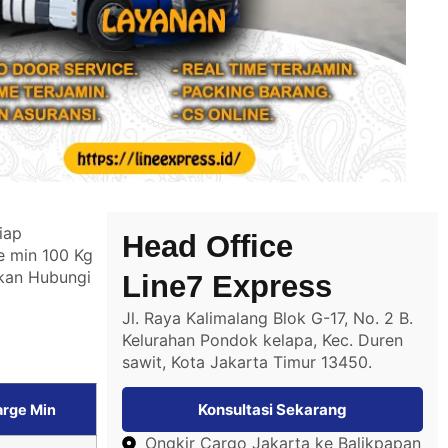
iap
Head Office
e min 100 Kg
hkan
Hubungi
Line7 Express
Jl. Raya Kalimalang Blok G-17, No. 2 B.
Kelurahan Pondok kelapa, Kec. Duren
sawit, Kota Jakarta Timur 13450.
Konsultasi Sekarang
rge Min
Ongkir Cargo Jakarta ke Balikpapan