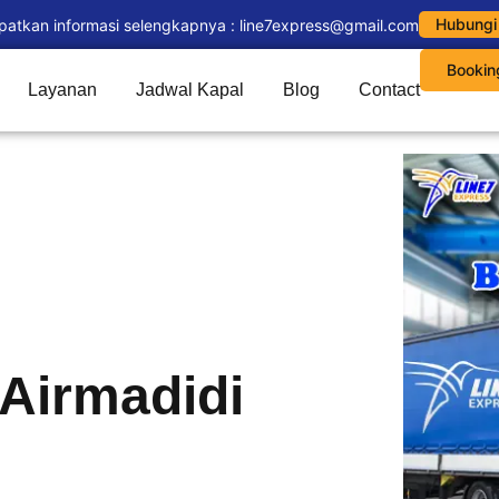
Hubungi
patkan informasi selengkapnya : line7express@gmail.com
Bookin
Layanan
Jadwal Kapal
Blog
Contact
 Airmadidi