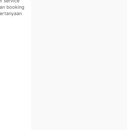
r service
kan booking
pertanyaan