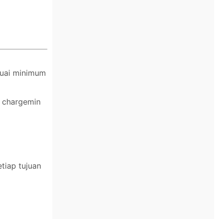
suai minimum
n chargemin
tiap tujuan