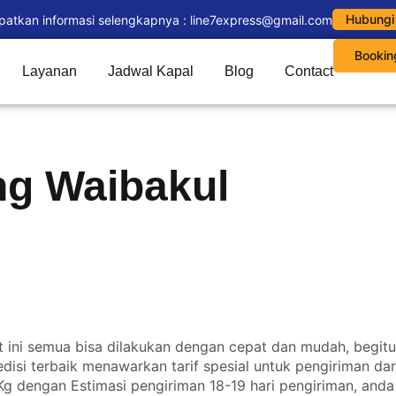
Hubungi
patkan informasi selengkapnya : line7express@gmail.com
Bookin
Layanan
Jadwal Kapal
Blog
Contact
ng Waibakul
aat ini semua bisa dilakukan dengan cepat dan mudah, begit
edisi terbaik menawarkan tarif spesial untuk pengiriman da
Kg dengan Estimasi pengiriman 18-19 hari pengiriman, anda