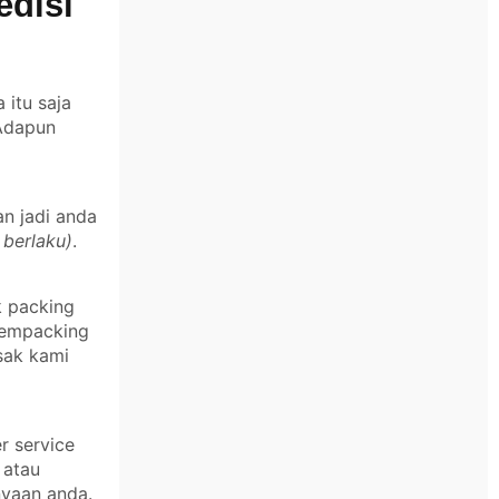
edisi
itu saja
 Adapun
an jadi anda
 berlaku)
.
k packing
 mempacking
sak kami
r service
 atau
nyaan anda.