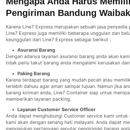
Mengapa Anda Harus Memilih
Pengiriman Bandung Waibak
Karena Line7 Express merupakan sebuah jasa penyedia p
Line7 Express juga memiliki beberapa unggulan dan belu
keunggulan dari Line7 Express sebagai berikut :
Asuransi Barang
Dengan adanya layanan asuransi barang anda akan kami b
tidak perlu takut barang anda mengalami kerusakan dan 
Paking Barang
Karena terdapat barang yang mudah pecah atau memiliki
terlebih dahulu agar aman sampai tujuan. Namun jika a
barang kiriman anda, Line7 Container siap untuk mempa
memberikan layanan packing.
Layanan Customer Service Officer
Anda dapat menghubungi Customer service kami untuk m
kami akan dengan senang hati melayani. Anda dapat me
mengajukan pertanyaan seputar pengiriman barang anda