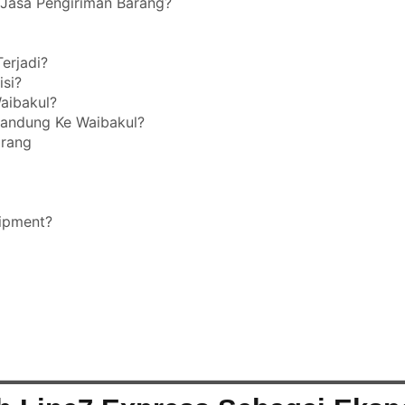
Jasa Pengiriman Barang?
erjadi?
si?
aibakul?
Bandung Ke Waibakul?
arang
ipment?