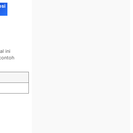
esi
l ini
contoh