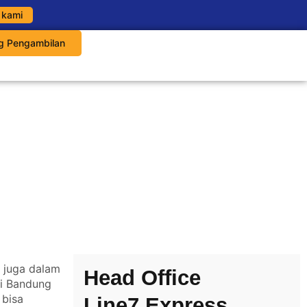
 kami
g Pengambilan
u juga dalam
Head Office
ri Bandung
 bisa
Line7 Express