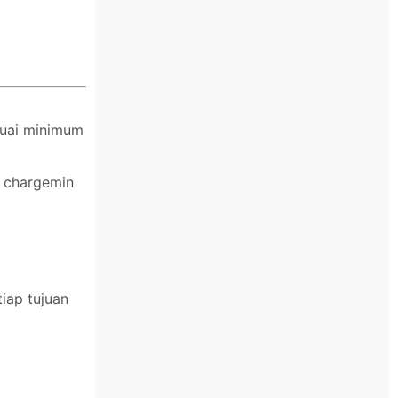
suai minimum
n chargemin
iap tujuan