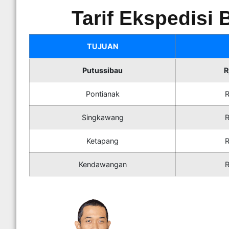
Tarif Ekspedisi
TUJUAN
Putussibau
R
Pontianak
R
Singkawang
R
Ketapang
R
Kendawangan
R