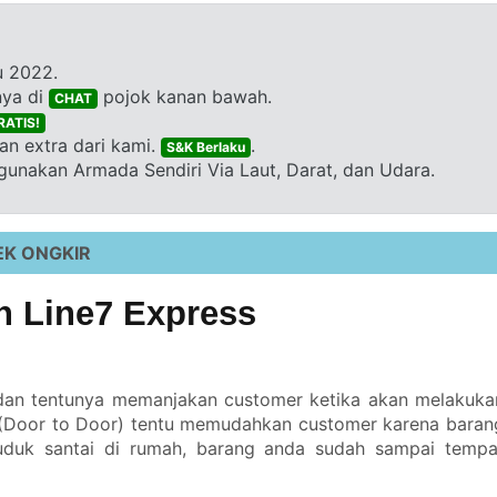
u 2022.
nya di
pojok kanan bawah.
CHAT
RATIS!
n extra dari kami.
.
S&K Berlaku
unakan Armada Sendiri Via Laut, Darat, dan Udara.
EK ONGKIR
 Line7 Express
 dan tentunya memanjakan customer ketika akan melakuka
 (Door to Door) tentu memudahkan customer karena baran
uduk santai di rumah, barang anda sudah sampai tempa