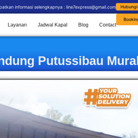
Hubungi
patkan informasi selengkapnya : line7express@gmail.com
Bookin
Layanan
Jadwal Kapal
Blog
Contact
ndung Putussibau Mura