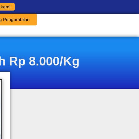
 kami
g Pengambilan
h Rp 8.000/Kg