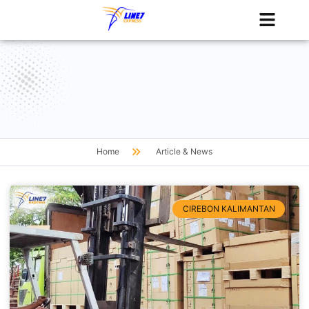
Tentang Kami
Jadwal Kapal
Home
Article & News
CIREBON KALIMANTAN