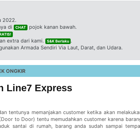
u 2022.
nya di
pojok kanan bawah.
CHAT
RATIS!
n extra dari kami.
.
S&K Berlaku
unakan Armada Sendiri Via Laut, Darat, dan Udara.
EK ONGKIR
 Line7 Express
 dan tentunya memanjakan customer ketika akan melakuka
 (Door to Door) tentu memudahkan customer karena baran
uduk santai di rumah, barang anda sudah sampai tempa