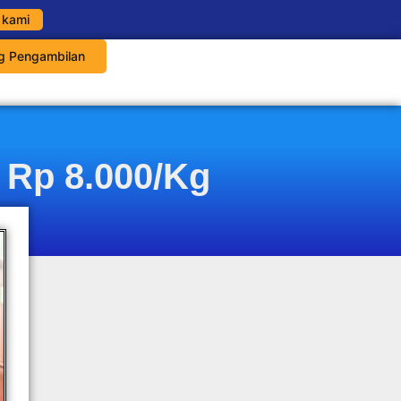
 kami
g Pengambilan
 Rp 8.000/Kg