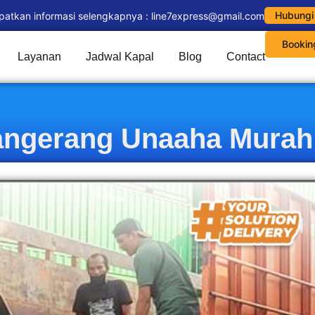
Hubungi
patkan informasi selengkapnya : line7express@gmail.com
Bookin
Layanan
Jadwal Kapal
Blog
Contact
angerang Unaaha Murah