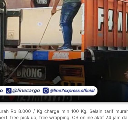
rah Rp 8.000 / Kg charge min 100 Kg. Selain tarif murah
rti free pick up, free wrapping, CS online aktif 24 jam da