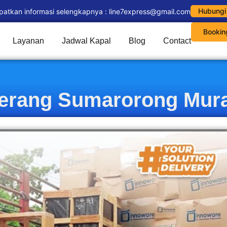
Hubungi
patkan informasi selengkapnya : line7express@gmail.com
Bookin
Layanan
Jadwal Kapal
Blog
Contact
gerang Sumarorong Mura