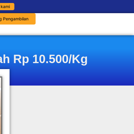
 kami
g Pengambilan
h Rp 10.500/Kg