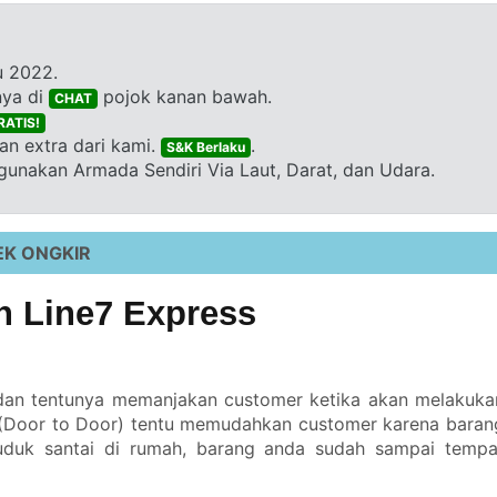
u 2022.
nya di
pojok kanan bawah.
CHAT
RATIS!
n extra dari kami.
.
S&K Berlaku
unakan Armada Sendiri Via Laut, Darat, dan Udara.
EK ONGKIR
 Line7 Express
 dan tentunya memanjakan customer ketika akan melakuka
 (Door to Door) tentu memudahkan customer karena baran
uduk santai di rumah, barang anda sudah sampai tempa