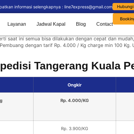
Hubungi
patkan informasi selengkapnya : line7express@gmail.com
Bookin
Layanan
Jadwal Kapal
Blog
Contact
perti saat ini semua bisa dilakukan dengan cepat dan mudah
 Pembuang dengan tarif Rp. 4.000 / Kg charge min 100 Kg. 
kspedisi Tangerang Kuala 
Ongkir
g
Rp. 4.000/KG
Rp. 3.900/KG