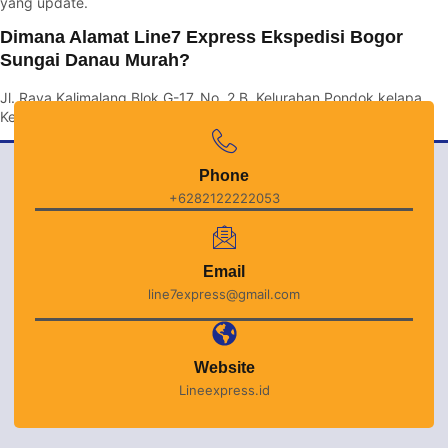
yang update.
Dimana Alamat Line7 Express Ekspedisi Bogor
Sungai Danau Murah?
Jl. Raya Kalimalang Blok G-17, No. 2 B. Kelurahan Pondok kelapa,
Kec. Duren sawit, Kota Jakarta Timur 13450.
Phone
+6282122222053
Email
line7express@gmail.com
Website
Lineexpress.id