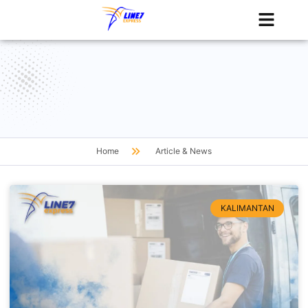
Tentang Kami
Jadwal Kapal
Home
Article & News
KALIMANTAN